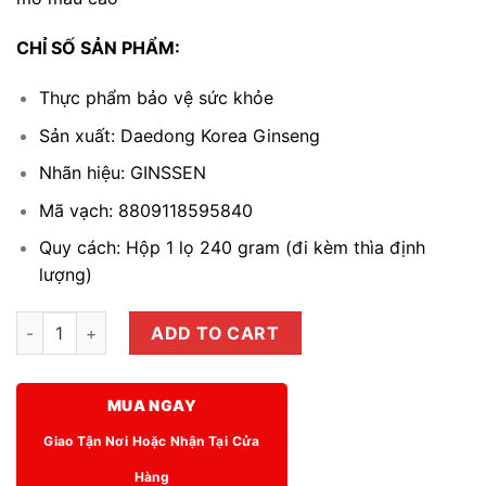
CHỈ SỐ SẢN PHẨM:
Thực phẩm bảo vệ sức khỏe
Sản xuất: Daedong Korea Ginseng
Nhãn hiệu: GINSSEN
Mã vạch: 8809118595840
Quy cách: Hộp 1 lọ 240 gram (đi kèm thìa định
lượng)
Cao hắc sâm (Ginssen black ginseng essence) 240g/hộp quan
ADD TO CART
MUA NGAY
Giao Tận Nơi Hoặc Nhận Tại Cửa
Hàng