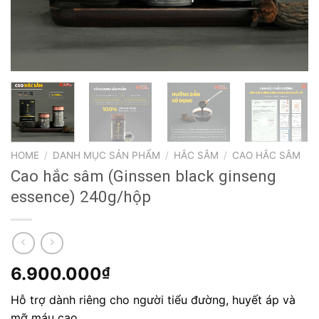
HOME
/
DANH MỤC SẢN PHẨM
/
HẮC SÂM
/
CAO HẮC SÂM
Cao hắc sâm (Ginssen black ginseng
essence) 240g/hộp
6.900.000
₫
Hỗ trợ dành riêng cho người tiểu đường, huyết áp và
mỡ máu cao