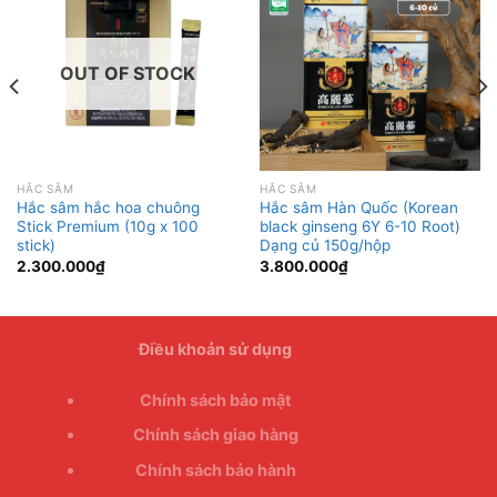
OUT OF STOCK
HẮC SÂM
HẮC SÂM
Hắc sâm hắc hoa chuông
Hắc sâm Hàn Quốc (Korean
Stick Premium (10g x 100
black ginseng 6Y 6-10 Root)
stick)
Dạng củ 150g/hộp
2.300.000
₫
3.800.000
₫
Điều khoản sử dụng
Chính sách bảo mật
Chính sách giao hàng
Chính sách bảo hành