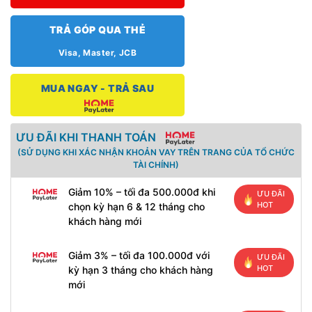
TRẢ GÓP QUA THẺ
Visa, Master, JCB
MUA NGAY - TRẢ SAU
ƯU ĐÃI KHI THANH TOÁN
(SỬ DỤNG KHI XÁC NHẬN KHOẢN VAY TRÊN TRANG CỦA TỔ CHỨC
TÀI CHÍNH)
Giảm 10% – tối đa 500.000đ khi
ƯU ĐÃI
HOT
chọn kỳ hạn 6 & 12 tháng cho
khách hàng mới
Giảm 3% – tối đa 100.000đ với
ƯU ĐÃI
HOT
kỳ hạn 3 tháng cho khách hàng
mới