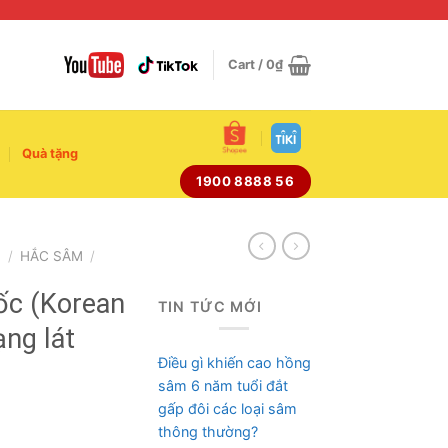
Cart /
0
₫
Quà tặng
1900 8888 56
M
/
HẮC SÂM
/
c (Korean
TIN TỨC MỚI
ạng lát
Điều gì khiến cao hồng
sâm 6 năm tuổi đắt
gấp đôi các loại sâm
thông thường?