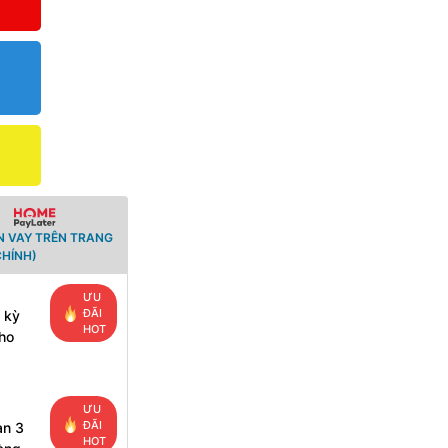
N VAY TRÊN TRANG
CHÍNH)
ƯU
ĐÃI
 kỳ
HOT
ho
ƯU
ĐÃI
ạn 3
HOT