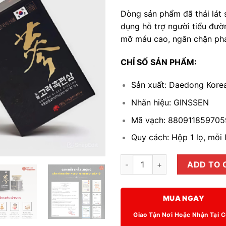
Dòng sản phẩm đã thái lát s
dụng hỗ trợ người tiểu đườ
mỡ máu cao, ngăn chặn phát
CHỈ SỐ SẢN PHẨM:
Sản xuất: Daedong Kore
Nhãn hiệu: GINSSEN
Mã vạch:
880911859705
Quy cách: Hộp 1 lọ, mỗi
Hắc sâm Hàn Quốc (Korean Bla
ADD TO 
MUA NGAY
Giao Tận Nơi Hoặc Nhận Tại 