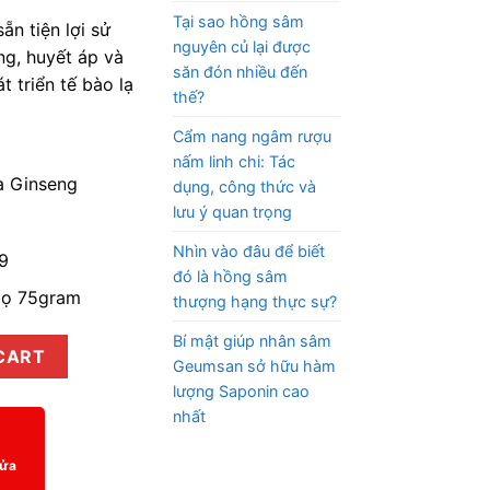
Tại sao hồng sâm
ẵn tiện lợi sử
nguyên củ lại được
ng, huyết áp và
săn đón nhiều đến
 triển tế bào lạ
thế?
Cẩm nang ngâm rượu
nấm linh chi: Tác
a Ginseng
dụng, công thức và
lưu ý quan trọng
Nhìn vào đâu để biết
9
đó là hồng sâm
 lọ 75gram
thượng hạng thực sự?
Bí mật giúp nhân sâm
ck ginseng) Dạng lát 75g/hộp quantity
CART
Geumsan sở hữu hàm
lượng Saponin cao
nhất
Cửa