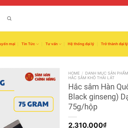
uyến mại
Tin Tức
Tư vấn
Hệ thống đại lý
Trở thành đại lý
HOME
/
DANH MỤC SẢN PHẨ
HẮC SÂM KHÔ THÁI LÁT
Hắc sâm Hàn Quố
Black ginseng) D
75g/hộp
2.310.000
₫