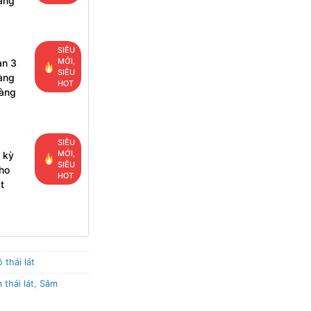
àng
SIÊU
MỚI,
ạn 3
SIÊU
àng
HOT
hàng
SIÊU
MỚI,
 kỳ
SIÊU
ho
HOT
t
thái lát
thái lát
,
Sâm