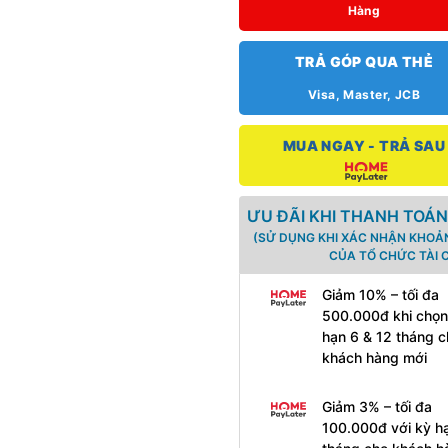
Hàng
TRẢ GÓP QUA THẺ
Visa, Master, JCB
MUA NGAY - TRẢ SAU
ƯU ĐÃI KHI THANH TOÁN
(SỬ DỤNG KHI XÁC NHẬN KHOẢ
CỦA TỔ CHỨC TÀI 
Giảm 10% – tối đa
500.000đ khi chọn
hạn 6 & 12 tháng c
khách hàng mới
Giảm 3% – tối đa
100.000đ với kỳ h